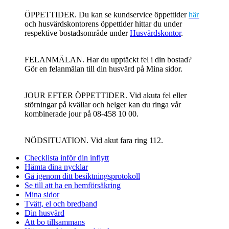
ÖPPETTIDER. Du kan se kundservice öppettider
här
och husvärdskontorens öppettider hittar du under
respektive bostadsområde
unde
r
Husvärdskontor
.
FELANMÄLAN. Har du upptäckt fel i din bostad?
Gör en felanmälan till din husvärd på Mina sidor.
JOUR EFTER ÖPPETTIDER. Vid akuta fel eller
störningar på kvällar och helger kan du ringa vår
kombinerade jour på 08-458 10 00.
NÖDSITUATION. Vid akut fara ring 112.
Checklista inför din inflytt
Hämta dina nycklar
Gå igenom ditt besiktningsprotokoll
Se till att ha en hemförsäkring
Mina sidor
Tvätt, el och bredband
Din husvärd
Att bo tillsammans