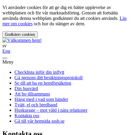
Vi använder cookies för att ge dig en bättre upplevelse av
webbplatsen och för vår marknadsföring. Genom att fortsätta
använda denna webbplats godkänner du att cookies används.
Läs
mer om cookies
och hur du stänger av dem.
Godkänn cookies
sv
Eng
Meny
Checklista inför din inflytt
Gå igenom ditt besiktningsprotokoll
Se till att ha en hemförsäkring
Din husvärd
Att bo tillsammans
Häng med i vad som händer
Tvätt, el och bredband
Huskurage – mot våld i nära relationer
Kontakta oss
Gå till vår hemsida sssb.se
Kontakta oss